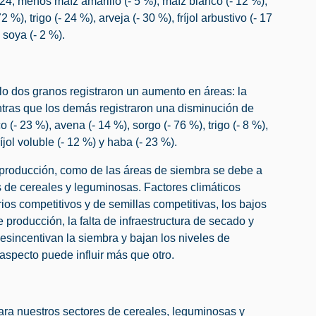
, menos maíz amarillo (- 5 %), maíz blanco (- 12 %),
 %), trigo (- 24 %), arveja (- 30 %), fríjol arbustivo (- 17
y soya (- 2 %).
lo dos granos registraron un aumento en áreas: la
ntras que los demás registraron una disminución de
 (- 23 %), avena (- 14 %), sorgo (- 76 %), trigo (- 8 %),
fríjol voluble (- 12 %) y haba (- 23 %).
a producción, como de las áreas de siembra se debe a
es de cereales y leguminosas. Factores climáticos
ios competitivos y de semillas competitivas, los bajos
e producción, la falta de infraestructura de secado y
esincentivan la siembra y bajan los niveles de
specto puede influir más que otro.
para nuestros sectores de cereales, leguminosas y