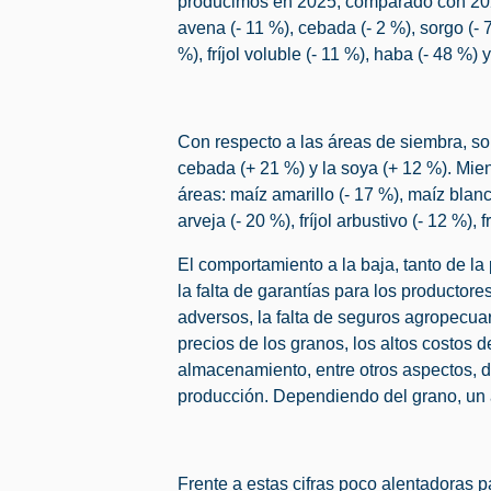
producimos en 2025, comparado con 2024
avena (- 11 %), cebada (- 2 %), sorgo (- 72
%), fríjol voluble (- 11 %), haba (- 48 %) 
Con respecto a las áreas de siembra, so
cebada (+ 21 %) y la soya (+ 12 %). Mie
áreas: maíz amarillo (- 17 %), maíz blanco
arveja (- 20 %), fríjol arbustivo (- 12 %), 
El comportamiento a la baja, tanto de l
la falta de garantías para los productor
adversos, la falta de seguros agropecuar
precios de los granos, los altos costos d
almacenamiento, entre otros aspectos, d
producción. Dependiendo del grano, un a
Frente a estas cifras poco alentadoras 