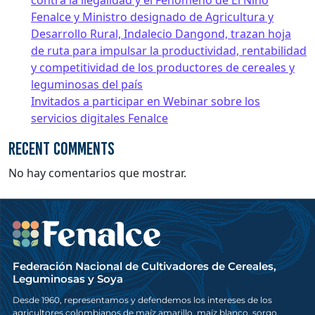
contra la ilegalidad y el Fenómeno de El Niño
Fenalce y Ministro designado de Agricultura y
Desarrollo Rural, Indalecio Dangond, trazan hoja
de ruta para impulsar la productividad, rentabilidad
y competitividad de los productores de cereales y
leguminosas del país
Invitados a participar en Webinar sobre los
servicios digitales Fenalce
Recent Comments
No hay comentarios que mostrar.
Federación Nacional de Cultivadores de Cereales,
Leguminosas y Soya
Desde 1960, representamos y defendemos los intereses de los
agricultores colombianos de maíz amarillo, maíz blanco, sorgo,