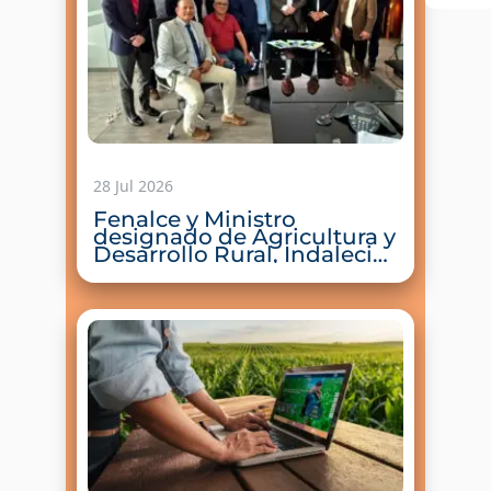
28 Jul 2026
Fenalce y Ministro
designado de Agricultura y
Desarrollo Rural, Indalecio
Dangond, trazan hoja de
ruta para impulsar la
productividad,
rentabilidad y
competitividad de los
productores de cereales y
leguminosas del país