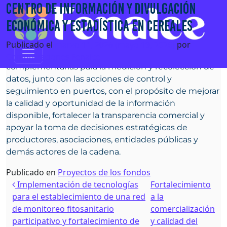
Saltar al contenido
Centro de información y divulgación
Proporcionar, analizar y divulgar información
económica y estadística en cereales
económica, estadística y aduanera del subsector de
Navegación principal
cereales, mediante la articulación de análisis de
Publicado el
marzo 11, 2026
(mayo 19, 2026)
por
mercado y el uso de metodologías y herramientas
Comunicaciones Fenalce
complementarias para la medición y recolección de
datos, junto con las acciones de control y
seguimiento en puertos, con el propósito de mejorar
la calidad y oportunidad de la información
disponible, fortalecer la transparencia comercial y
apoyar la toma de decisiones estratégicas de
productores, asociaciones, entidades públicas y
demás actores de la cadena.
Publicado en
Proyectos de los fondos
Navegación de entradas
Implementación de tecnologías
Fortalecimiento
para el establecimiento de una red
a la
de monitoreo fitosanitario
comercialización
participativo y fortalecimiento de
y calidad del